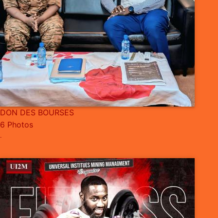
DON DES BOURSES
6 Photos
.