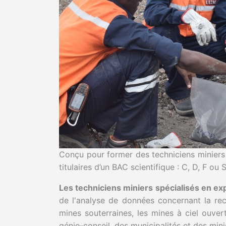
Conçu pour former des techniciens miniers 
titulaires d’un BAC scientifique : C, D, F ou S
Les techniciens miniers spécialisés en ex
de l'analyse de données concernant la rec
mines souterraines, les mines à ciel ouver
génie-conseil, des municipalités et des mini