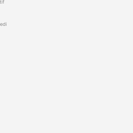
if
edi